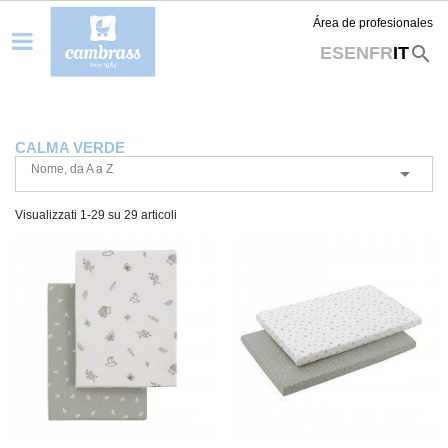
Área de profesionales
search
ES
EN
FR
IT
CALMA VERDE
Nome, da A a Z

Visualizzati 1-29 su 29 articoli