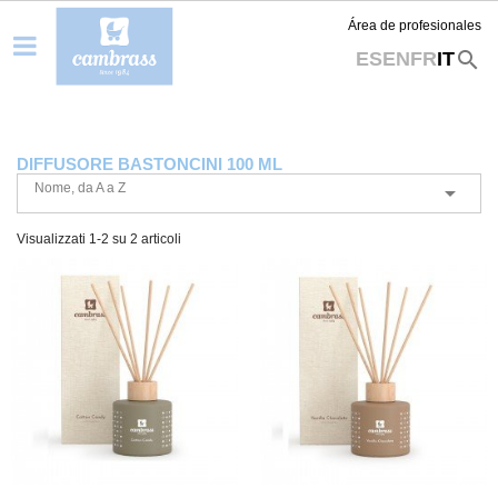
Área de profesionales
search
ES
EN
FR
IT
DIFFUSORE BASTONCINI 100 ML
Nome, da A a Z

Visualizzati 1-2 su 2 articoli