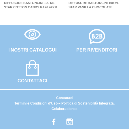
DIFFUSORE BASTONCINI 100 ML
DIFFUSORE BASTONCINI 100 ML
STAR COTTON CANDY 6.4X6.4X7.8
STAR VANILLA CHOCOLATE
CM
6.4X6.4X7.8 CM
I NOSTRI CATALOGUI
PER RIVENDITORI
CONTATTACI
Contattaci
Termini e Condizioni d’Uso – Politica di Sostenibilità Integrata.
Colaboraciones
Facebook
Instagram