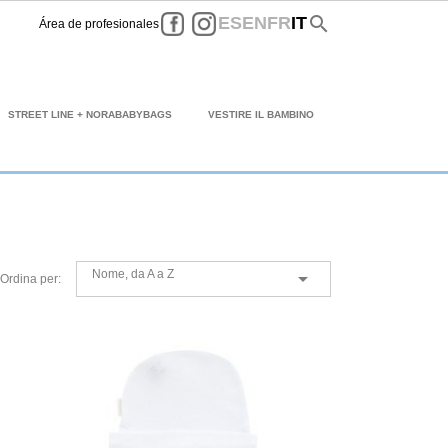
Facebook
Instagram
search
ES
EN
FR
IT
Área de profesionales
STREET LINE + NORABABYBAGS
VESTIRE IL BAMBINO
Nome, da A a Z

Ordina per: