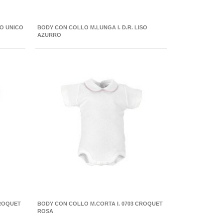
O UNICO
BODY CON COLLO M.LUNGA I. D.R. LISO
AZURRO
CROQUET
BODY CON COLLO M.CORTA I. 0703 CROQUET
ROSA