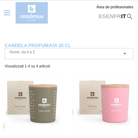
Área de profesionales
search
ES
EN
FR
IT
CANDELA PROFUMATA 25 CL
Nome, da A a Z

Visualizzati 1-4 su 4 articoli