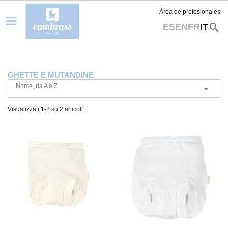
Área de profesionales
search
ES
EN
FR
IT
GHETTE E MUTANDINE
Nome, da A a Z

Visualizzati 1-2 su 2 articoli