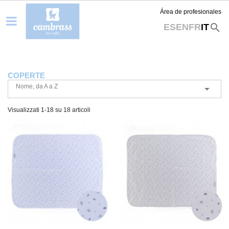
Área de profesionales
search
ES
EN
FR
IT
COPERTE
Nome, da A a Z

Visualizzati 1-18 su 18 articoli