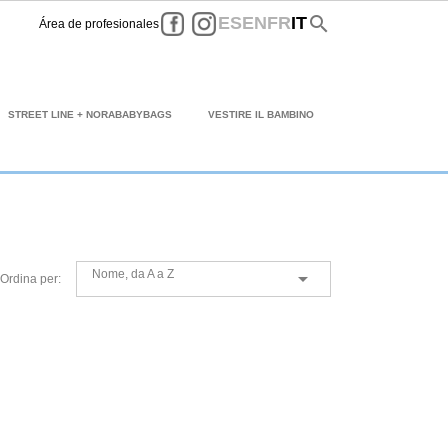
Facebook
Instagram
search
ES
EN
FR
IT
Área de profesionales
STREET LINE + NORABABYBAGS
VESTIRE IL BAMBINO
Nome, da A a Z

Ordina per: