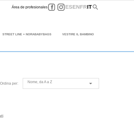
Facebook
Instagram
search
ES
EN
FR
IT
Área de profesionales
STREET LINE + NORABABYBAGS
VESTIRE IL BAMBINO
Nome, da A a Z

Ordina per:
ti