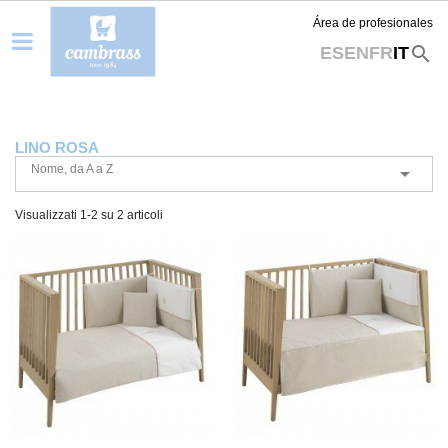
Área de profesionales
search
ES
EN
FR
IT
LINO ROSA
Nome, da A a Z

Visualizzati 1-2 su 2 articoli