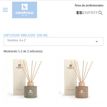
Área de profesionales
search
ES
EN
FR
IT
DIFUSOR MIKADO 100 ML
Nombre, A a Z

Mostrando 1-2 de 2 artículo(s)