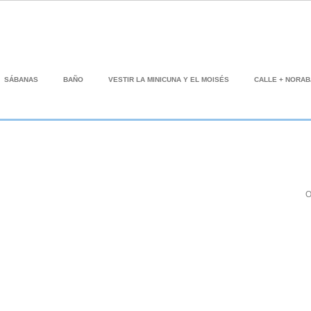
SÁBANAS
BAÑO
VESTIR LA MINICUNA Y EL MOISÉS
CALLE + NORA
O