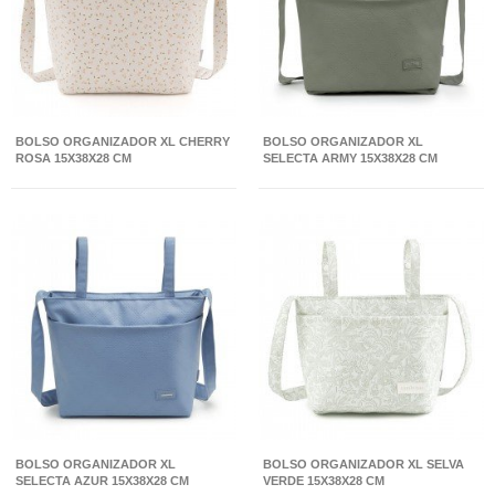
BOLSO ORGANIZADOR XL CHERRY
BOLSO ORGANIZADOR XL
ROSA 15X38X28 CM
SELECTA ARMY 15X38X28 CM
BOLSO ORGANIZADOR XL
BOLSO ORGANIZADOR XL SELVA
SELECTA AZUR 15X38X28 CM
VERDE 15X38X28 CM