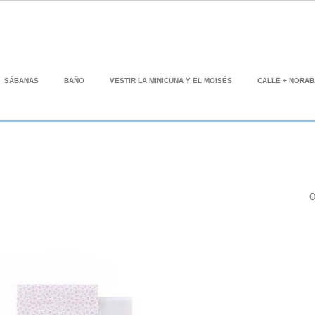
SÁBANAS
BAÑO
VESTIR LA MINICUNA Y EL MOISÉS
CALLE + NORA
O