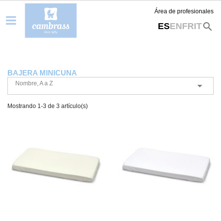
Área de profesionales
search
ES
EN
FR
IT
BAJERA MINICUNA
Nombre, A a Z

Mostrando 1-3 de 3 artículo(s)