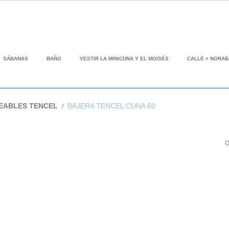
SÁBANAS
BAÑO
VESTIR LA MINICUNA Y EL MOISÉS
CALLE + NORA
EABLES TENCEL
BAJERA TENCEL CUNA 60
O