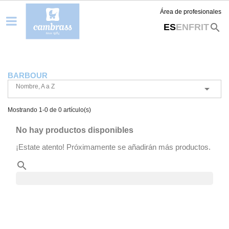
Área de profesionales
search
ES
EN
FR
IT
BARBOUR
Nombre, A a Z

Mostrando 1-0 de 0 artículo(s)
No hay productos disponibles
¡Estate atento! Próximamente se añadirán más productos.
search