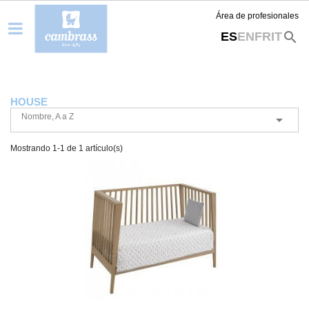
Área de profesionales
search
ES
EN
FR
IT
HOUSE
Nombre, A a Z

Mostrando 1-1 de 1 artículo(s)