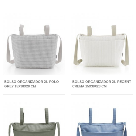
BOLSO ORGANIZADOR XL POLO
BOLSO ORGANIZADOR XL REGENT
GREY 15X38X28 CM
CREMA 15X38X28 CM