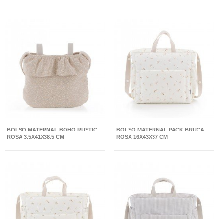
BOLSO MATERNAL BOHO RUSTIC
BOLSO MATERNAL PACK BRUCA
ROSA 3.5X41X38.5 CM
ROSA 16X43X37 CM