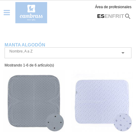
Área de profesionales
search
ES
EN
FR
IT
MANTA ALGODÓN
Nombre, A a Z

Mostrando 1-6 de 6 artículo(s)