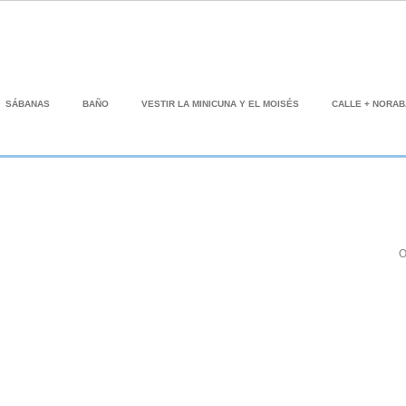
SÁBANAS
BAÑO
VESTIR LA MINICUNA Y EL MOISÉS
CALLE + NORA
O