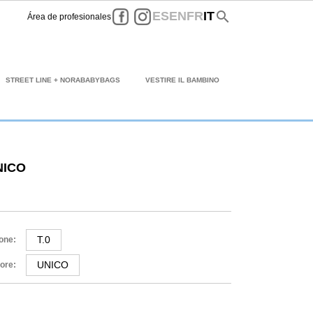
Facebook
Instagram
search
ES
EN
FR
IT
Área de profesionales
STREET LINE + NORABABYBAGS
VESTIRE IL BAMBINO
NICO
T.0
one:
UNICO
ore: