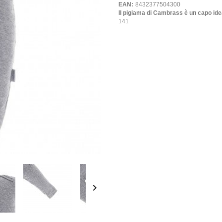
EAN:
8432377504300
Il pigiama di Cambrass è un capo idea
141
