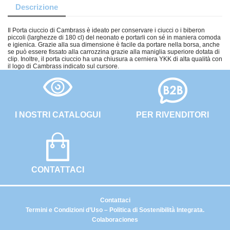
Descrizione
Il Porta ciuccio di Cambrass è ideato per conservare i ciucci o i biberon
piccoli (larghezze di 180 cl) del neonato e portarli con sé in maniera comoda
e igienica. Grazie alla sua dimensione è facile da portare nella borsa, anche
se può essere fissato alla carrozzina grazie alla maniglia superiore dotata di
clip. Inoltre, il porta ciuccio ha una chiusura a cerniera YKK di alta qualità con
il logo di Cambrass indicato sul cursore.
I NOSTRI CATALOGUI
PER RIVENDITORI
CONTATTACI
Contattaci
Termini e Condizioni d’Uso – Politica di Sostenibilità Integrata.
Colaboraciones