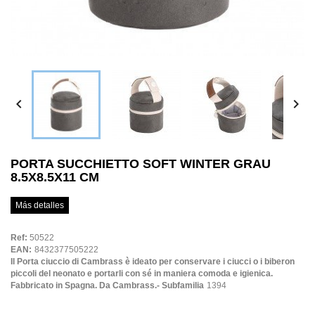


PORTA SUCCHIETTO SOFT WINTER GRAU
8.5X8.5X11 CM
Más detalles
Ref:
50522
EAN:
8432377505222
Il Porta ciuccio di Cambrass è ideato per conservare i ciucci o i biberon
piccoli del neonato e portarli con sé in maniera comoda e igienica.
Fabbricato in Spagna. Da Cambrass.- Subfamilia
1394