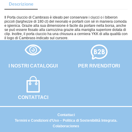
Descrizione
Il Porta ciuccio di Cambrass è ideato per conservare i ciucci o i biberon
piccoli (larghezze di 180 cl) del neonato e portarli con sé in maniera comoda
e igienica. Grazie alla sua dimensione è facile da portare nella borsa, anche
se può essere fissato alla carrozzina grazie alla maniglia superiore dotata di
clip. Inoltre, il porta ciuccio ha una chiusura a cerniera YKK di alta qualità con
il logo di Cambrass indicato sul cursore.
I NOSTRI CATALOGUI
PER RIVENDITORI
CONTATTACI
Contattaci
Termini e Condizioni d’Uso – Politica di Sostenibilità Integrata.
Colaboraciones