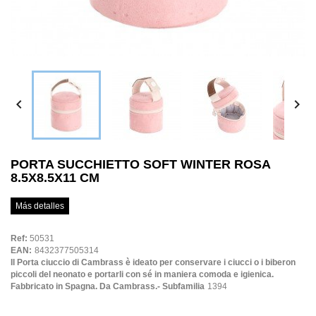


PORTA SUCCHIETTO SOFT WINTER ROSA
8.5X8.5X11 CM
Más detalles
Ref:
50531
EAN:
8432377505314
Il Porta ciuccio di Cambrass è ideato per conservare i ciucci o i biberon
piccoli del neonato e portarli con sé in maniera comoda e igienica.
Fabbricato in Spagna. Da Cambrass.- Subfamilia
1394