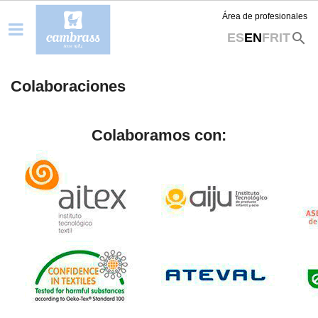
Área de profesionales
search
ES
EN
FR
IT
Colaboraciones
Colaboramos con: