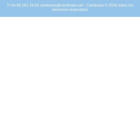
T+34 96 291 29 65
cambrass@cambrass.net
- Cambrass © 2026 todos los
derechos reservados