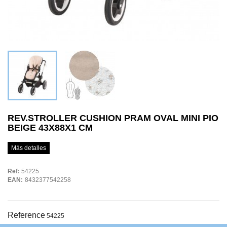
REV.STROLLER CUSHION PRAM OVAL MINI PIO
BEIGE 43X88X1 CM
Más detalles
Ref:
54225
EAN:
8432377542258
Reference
54225