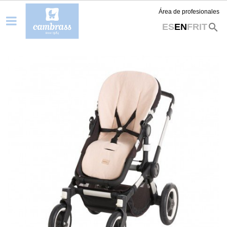
Área de profesionales
search
ES
EN
FR
IT