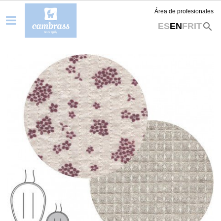
Área de profesionales
search
ES
EN
FR
IT